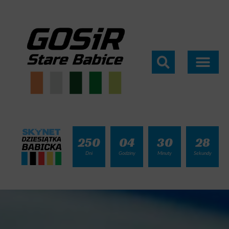
250
04
30
26
Dni
Godziny
Minuty
Sekundy