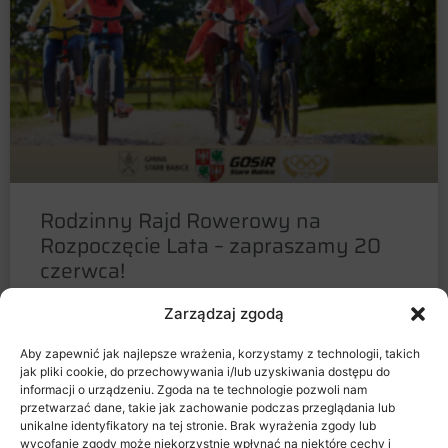
Rodzinny Rajd Rowerowy na
Rozpoczęcie Lata – zapraszamy 20
czerwca!
Zarządzaj zgodą
Lubisz aktywnie spędzać czas z rodziną? Chcesz
połączyć rekreację na świeżym powietrzu z
Aby zapewnić jak najlepsze wrażenia, korzystamy z technologii, takich
poznawaniem pięknych zakątków naszej gminy i
jak pliki cookie, do przechowywania i/lub uzyskiwania dostępu do
Kampinoskiego Parku Narodowego? Już 20 czerwca
informacji o urządzeniu. Zgoda na te technologie pozwoli nam
przetwarzać dane, takie jak zachowanie podczas przeglądania lub
unikalne identyfikatory na tej stronie. Brak wyrażenia zgody lub
5 czerwca 2026
wycofanie zgody może niekorzystnie wpłynąć na niektóre cechy i