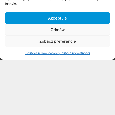
funkcje.
AKTUALNOŚCI
Akceptuję
Odmów
Zobacz preferencje
Polityka plików cookies
Polityka prywatności
3×3 Quest Stare Babice Streetball
Challenge 2026
Koszykówka 3×3, to trzyosobowa odmiana jednej z