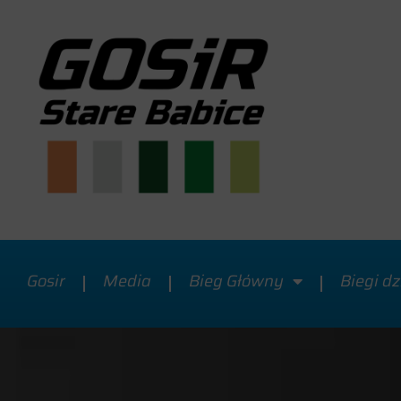
Gosir
Media
Bieg Główny
Biegi dz