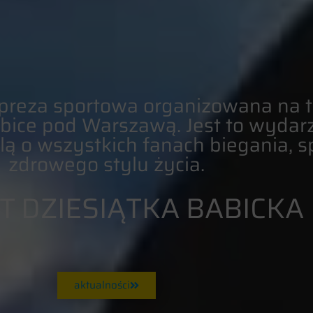
preza sportowa organizowana na t
bice pod Warszawą. Jest to wydar
ą o wszystkich fanach biegania, sp
zdrowego stylu życia.
T DZIESIĄTKA BABICKA
aktualności