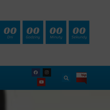
00
00
00
00
Dni
Godziny
Minuty
Sekundy