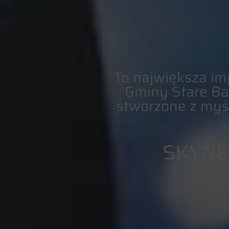
To największa im
Gminy Stare Ba
stworzone z myśl
SKYNE