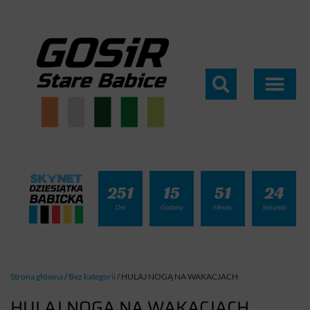
251
15
51
23
Dni
Godziny
Minuty
Sekundy
Strona główna
/
Bez kategorii
/
HULAJ NOGĄ NA WAKACJACH
HULAJ NOGĄ NA WAKACJACH