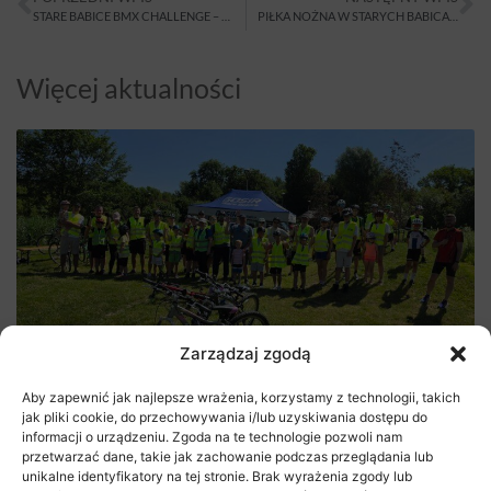
STARE BABICE BMX CHALLENGE – 3 SIERPNIA 2019
PIŁKA NOŻNA W STARYCH BABICACH
Więcej aktualności
Zarządzaj zgodą
Rajd Rowerowy na rozpoczęcie lata
Aby zapewnić jak najlepsze wrażenia, korzystamy z technologii, takich
jak pliki cookie, do przechowywania i/lub uzyskiwania dostępu do
29 czerwca 2026
informacji o urządzeniu. Zgoda na te technologie pozwoli nam
przetwarzać dane, takie jak zachowanie podczas przeglądania lub
unikalne identyfikatory na tej stronie. Brak wyrażenia zgody lub