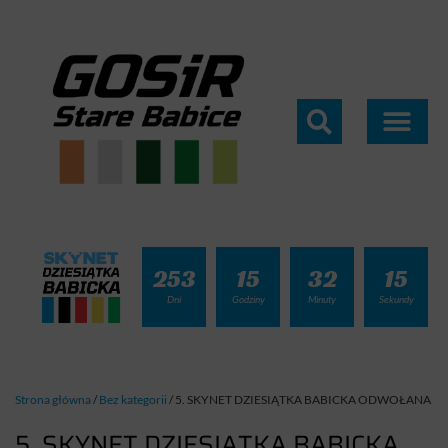
253
15
32
15
Dni
Godziny
Minuty
Sekundy
Strona główna
/
Bez kategorii
/
5. SKYNET DZIESIĄTKA BABICKA ODWOŁANA
5. SKYNET DZIESIĄTKA BABICKA