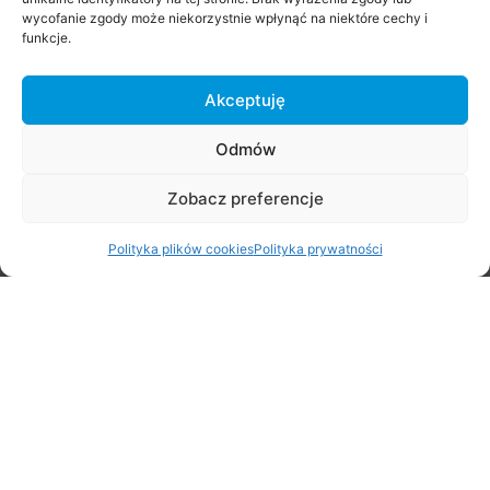
wycofanie zgody może niekorzystnie wpłynąć na niektóre cechy i
Stare Babice 3×3 Challenge 2026
funkcje.
29 czerwca 2026
Akceptuję
Odmów
Zobacz preferencje
Polityka plików cookies
Polityka prywatności
Rodzinny Rajd Rowerowy na Rozpoczęcie Lata – zapraszamy
20 czerwca!
5 czerwca 2026