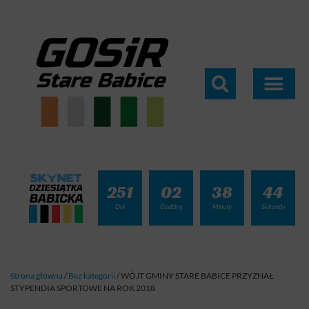
251
02
38
43
Dni
Godziny
Minuty
Sekundy
Strona główna
/
Bez kategorii
/
WÓJT GMINY STARE BABICE PRZYZNAŁ
STYPENDIA SPORTOWE NA ROK 2018