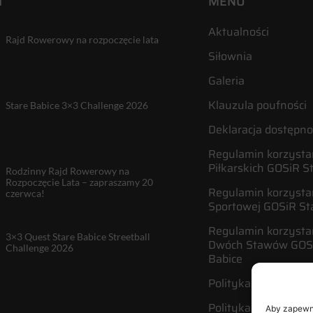
I
MENU
Aktualności
Rajd Rowerowy na rozpoczęcie lata
Siłownia
Galeria
Klauzula poufności
Stare Babice 3×3 Challenge 2026
Deklaracja dostępno
Regulamin korzystan
Piłkarskich GOSiR S
Rodzinny Rajd Rowerowy na
Rozpoczęcie Lata – zapraszamy 20
Regulamin korzystan
czerwca!
Sportowej GOSiR St
Regulamin korzysta
3×3 Quest Stare Babice Streetball
Dwóch Stawów GOSi
Challenge 2026
Babice
Polityka plików cook
Polityka prywatnośc
Aby zapewnić