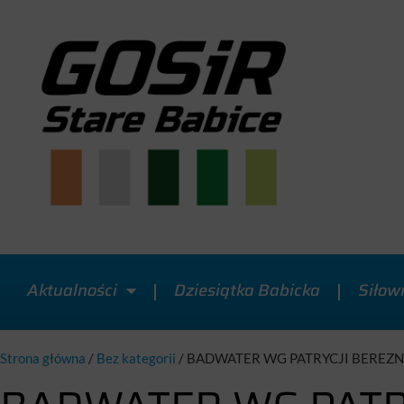
Aktualności
Dziesiątka Babicka
Siłow
Strona główna
/
Bez kategorii
/
BADWATER WG PATRYCJI BEREZ