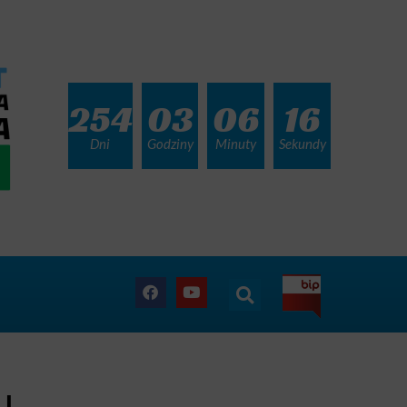
254
03
06
14
Dni
Godziny
Minuty
Sekundy