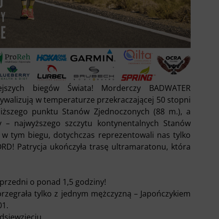
ejszych biegów Świata! Morderczy BADWATER
alizują w temperaturze przekraczającej 50 stopni
jniższego punktu Stanów Zjednoczonych (88 m.), a
y – najwyższego szczytu kontynentalnych Stanów
ł w tym biegu, dotychczas reprezentowali nas tylko
D! Patrycja ukończyła trasę ultramaratonu, która
przedni o ponad 1,5 godziny!
 przegrała tylko z jednym mężczyzną – Japończykiem
01.
dsięwzięciu.