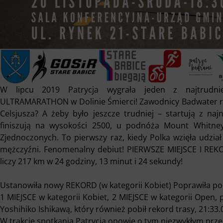
W lipcu 2019 Patrycja wygrała jeden z najtrudni
ULTRAMARATHON w Dolinie Śmierci! Zawodnicy Badwater ryw
Celsjusza? A żeby było jeszcze trudniej – startują z na
finiszują na wysokości 2500, u podnóża Mount Whitne
Zjednoczonych. To pierwszy raz, kiedy Polka wzięła udzia
mężczyźni. Fenomenalny debiut! PIERWSZE MIEJSCE I REKOR
liczy 217 km w 24 godziny, 13 minut i 24 sekundy!
Ustanowiła nowy REKORD (w kategorii Kobiet) Poprawiła po
1 MIEJSCE w kategorii Kobiet, 2 MIEJSCE w kategorii Open,
Yoshihiko Ishikawą, który również pobił rekord trasy, 21:33.
W trakcie spotkania Patrycja opowie o tym niezwykłym prze