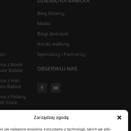
DZIESIĄTKA BABICKA
Bieg Główny
Media
Biegi dziecięce
Nordic walking
ści
Sponsorzy i Partnerzy
ia z Boisk
OBSERWUJ NAS
tare Babice
ia z Hali
are Babice
nia z Polany
R Stare
Zarządzaj zgodą
ies
i
 jak najlepsze wrażenia, korzystamy z technologii, takich jak pliki