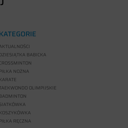
J
KATEGORIE
AKTUALNOŚCI
DZIESIĄTKA BABICKA
CROSSMINTON
PIŁKA NOŻNA
KARATE
TAEKWONDO OLIMPIJSKIE
BADMINTON
SIATKÓWKA
KOSZYKÓWKA
PIŁKA RĘCZNA