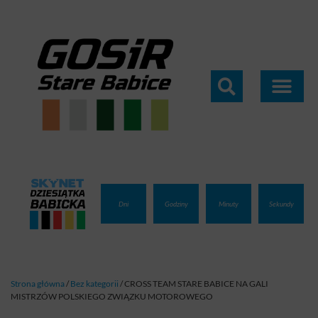
Dziesiątka Babi
Grafik Zajęć
Dni
Godziny
Minuty
Sekundy
Strona główna
/
Bez kategorii
/
CROSS TEAM STARE BABICE NA GALI
MISTRZÓW POLSKIEGO ZWIĄZKU MOTOROWEGO