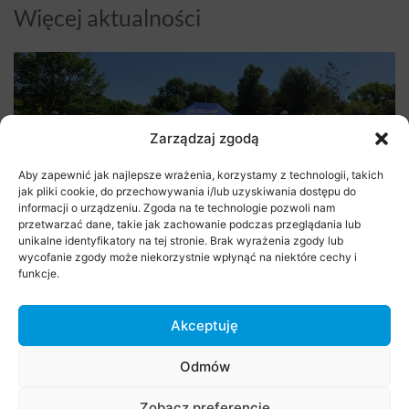
Więcej aktualności
Zarządzaj zgodą
Aby zapewnić jak najlepsze wrażenia, korzystamy z technologii, takich
jak pliki cookie, do przechowywania i/lub uzyskiwania dostępu do
informacji o urządzeniu. Zgoda na te technologie pozwoli nam
przetwarzać dane, takie jak zachowanie podczas przeglądania lub
unikalne identyfikatory na tej stronie. Brak wyrażenia zgody lub
Rajd Rowerowy na rozpoczęcie lata
wycofanie zgody może niekorzystnie wpłynąć na niektóre cechy i
funkcje.
29 czerwca 2026
Akceptuję
Odmów
Zobacz preferencje