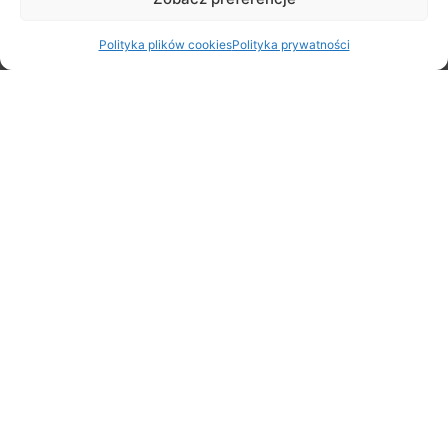
Polityka plików cookies
Polityka prywatności
Stare Babice 3×3 Challenge 2026
29 czerwca 2026
Rodzinny Rajd Rowerowy na Rozpoczęcie Lata – zapraszamy