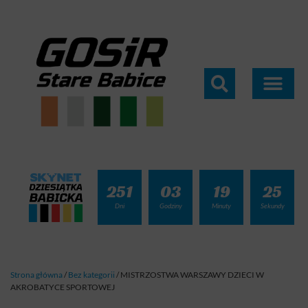
251
03
19
24
Dni
Godziny
Minuty
Sekundy
Strona główna
/
Bez kategorii
/
MISTRZOSTWA WARSZAWY DZIECI W
AKROBATYCE SPORTOWEJ