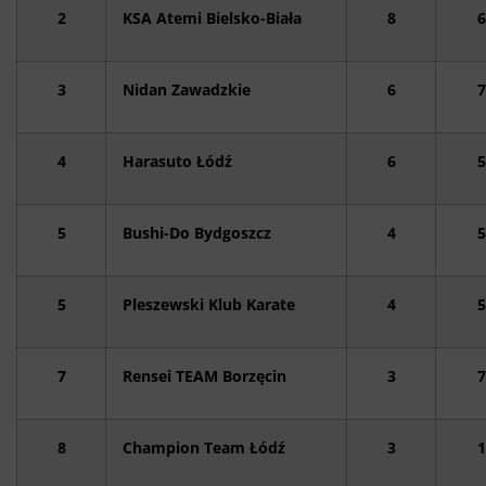
2
KSA Atemi Bielsko-Biała
8
6
3
Nidan Zawadzkie
6
7
4
Harasuto Łódź
6
5
5
Bushi-Do Bydgoszcz
4
5
5
Pleszewski Klub Karate
4
5
7
Rensei TEAM Borzęcin
3
7
8
Champion Team Łódź
3
1