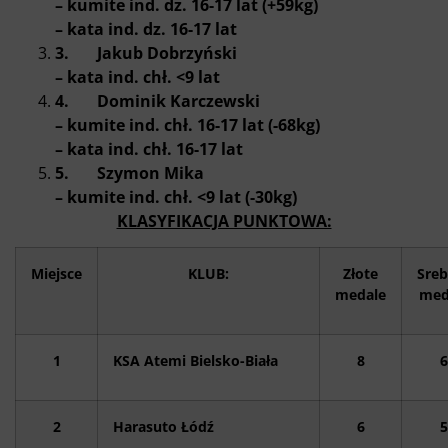
– kumite ind. dz. 16-17 lat (+59kg)
– kata ind. dz. 16-17 lat
3. Jakub Dobrzyński
– kata ind. chł. <9 lat
4. Dominik Karczewski
– kumite ind. chł. 16-17 lat (-68kg)
– kata ind. chł. 16-17 lat
5. Szymon Mika
– kumite ind. chł. <9 lat (-30kg)
KLASYFIKACJA PUNKTOWA:
Miejsce
KLUB:
Złote
Sreb
medale
med
1
KSA Atemi Bielsko-Biała
8
6
2
Harasuto Łódź
6
5