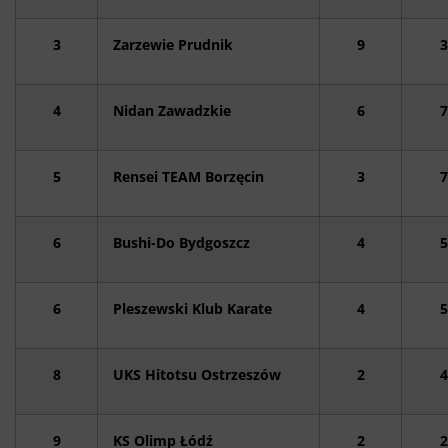
3
Zarzewie Prudnik
9
3
4
Nidan Zawadzkie
6
7
5
Rensei TEAM Borzęcin
3
7
6
Bushi-Do Bydgoszcz
4
5
6
Pleszewski Klub Karate
4
5
8
UKS Hitotsu Ostrzeszów
2
4
9
KS Olimp Łódź
2
2