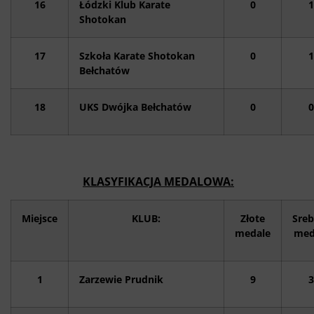
16
Łódzki Klub Karate
0
1
Shotokan
17
Szkoła Karate Shotokan
0
1
Bełchatów
18
UKS Dwójka Bełchatów
0
0
KLASYFIKACJA MEDALOWA:
Miejsce
KLUB:
Złote
Sreb
medale
med
1
Zarzewie Prudnik
9
3