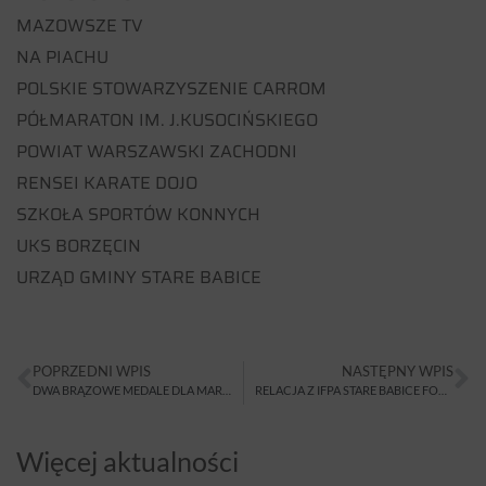
MAZOWSZE TV
NA PIACHU
POLSKIE STOWARZYSZENIE CARROM
PÓŁMARATON IM. J.KUSOCIŃSKIEGO
POWIAT WARSZAWSKI ZACHODNI
RENSEI KARATE DOJO
SZKOŁA SPORTÓW KONNYCH
UKS BORZĘCIN
URZĄD GMINY STARE BABICE
POPRZEDNI WPIS
NASTĘPNY WPIS
DWA BRĄZOWE MEDALE DLA MARTYNY POPRZECZKO Z MISTRZOSTW POLSKI MŁODZIEŻOWCÓW I SENIORÓW
RELACJA Z IFPA STARE BABICE FOOTBAG JAM 2013
Więcej aktualności