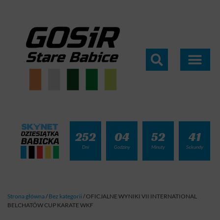
252
04
52
39
Dni
Godziny
Minuty
Sekundy
Strona główna
/
Bez kategorii
/
OFICJALNE WYNIKI VII INTERNATIONAL
BELCHATÓW CUP KARATE WKF