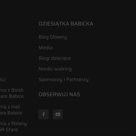
DZIESIĄTKA BABICKA
Bieg Główny
Media
Biegi dziecięce
Nordic walking
ści
Sponsorzy i Partnerzy
ia z Boisk
OBSERWUJ NAS
tare Babice
ia z Hali
are Babice
nia z Polany
R Stare