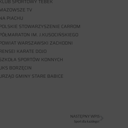
KLUB SPORTOWY TEBEK
MAZOWSZE TV
NA PIACHU
POLSKIE STOWARZYSZENIE CARROM
PÓŁMARATON IM. J.KUSOCIŃSKIEGO
POWIAT WARSZAWSKI ZACHODNI
RENSEI KARATE DOJO
SZKOŁA SPORTÓW KONNYCH
UKS BORZĘCIN
URZĄD GMINY STARE BABICE
NASTĘPNY WPIS
Sport dla każdego!