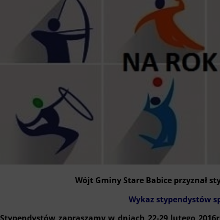
Wójt Gminy Stare Babice przyznał st
Wykaz stypendystów s
Stypendystów zapraszamy w dniach 22-29 lutego 2016r