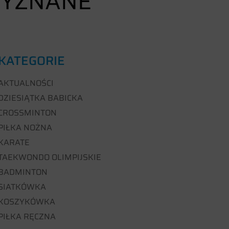
ZYZNANE
KATEGORIE
AKTUALNOŚCI
DZIESIĄTKA BABICKA
CROSSMINTON
PIŁKA NOŻNA
KARATE
TAEKWONDO OLIMPIJSKIE
BADMINTON
SIATKÓWKA
KOSZYKÓWKA
PIŁKA RĘCZNA