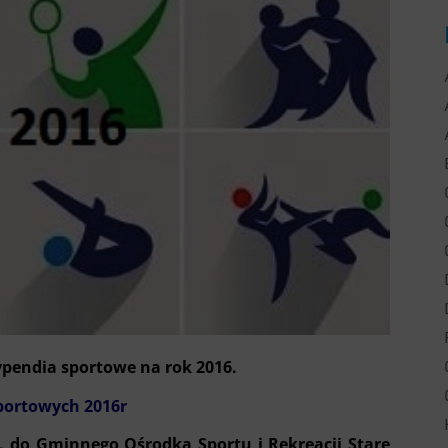
ypendia sportowe na rok 2016.
portowych 2016r
. do Gminnego Ośrodka Sportu i Rekreacji Stare