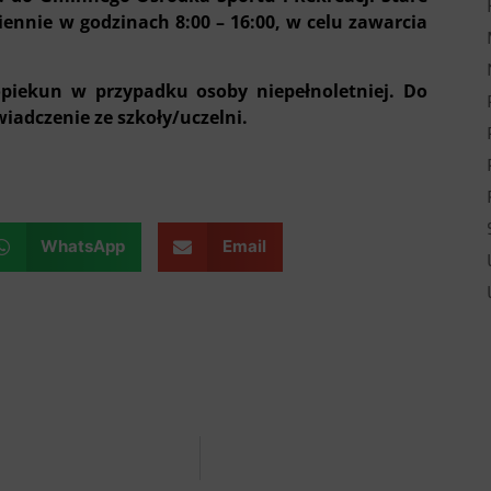
iennie w godzinach 8:00 – 16:00, w celu zawarcia
opiekun w przypadku osoby niepełnoletniej. Do
iadczenie ze szkoły/uczelni.
WhatsApp
Email