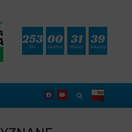
253
00
31
38
Dni
Godziny
Minuty
Sekundy