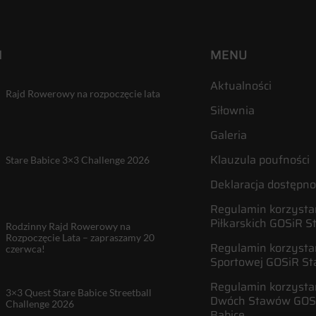
I
MENU
Aktualności
Rajd Rowerowy na rozpoczęcie lata
Siłownia
Galeria
Klauzula poufności
Stare Babice 3×3 Challenge 2026
Deklaracja dostępno
Regulamin korzystan
Piłkarskich GOSiR S
Rodzinny Rajd Rowerowy na
Rozpoczęcie Lata – zapraszamy 20
Regulamin korzystan
czerwca!
Sportowej GOSiR St
Regulamin korzysta
3×3 Quest Stare Babice Streetball
Dwóch Stawów GOSi
Challenge 2026
Babice