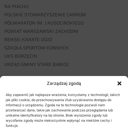
NA PIACHU
POLSKIE STOWARZYSZENIE CARROM
PÓŁMARATON IM. J.KUSOCIŃSKIEGO
POWIAT WARSZAWSKI ZACHODNI
RENSEI KARATE DOJO
SZKOŁA SPORTÓW KONNYCH
UKS BORZĘCIN
URZĄD GMINY STARE BABICE
Zarządzaj zgodą
POPRZEDNI WPIS
NASTĘPNY WPIS
Sport dla każdego!
TrenerBiegania.pl Partnerem naszego biegu!
Aby zapewnić jak najlepsze wrażenia, korzystamy z technologii, takich
jak pliki cookie, do przechowywania i/lub uzyskiwania dostępu do
informacji o urządzeniu. Zgoda na te technologie pozwoli nam
przetwarzać dane, takie jak zachowanie podczas przeglądania lub
Więcej aktualności
unikalne identyfikatory na tej stronie. Brak wyrażenia zgody lub
wycofanie zgody może niekorzystnie wpłynąć na niektóre cechy i
funkcje.