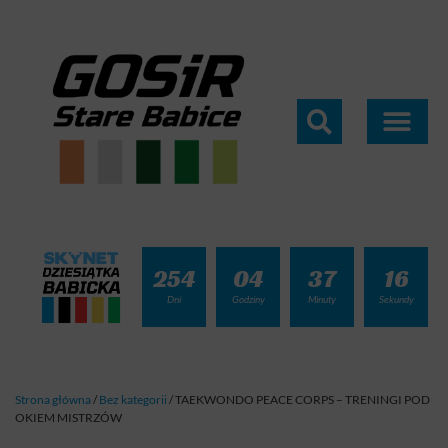
254
04
37
15
Dni
Godziny
Minuty
Sekundy
Strona główna
/
Bez kategorii
/
TAEKWONDO PEACE CORPS – TRENINGI POD
OKIEM MISTRZÓW