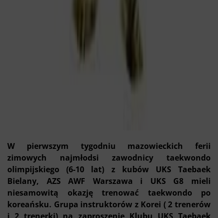
W pierwszym tygodniu mazowieckich ferii
zimowych najmłodsi zawodnicy taekwondo
olimpijskiego (6-10 lat) z kubów UKS Taebaek
Bielany, AZS AWF Warszawa i UKS G8 mieli
niesamowitą okazję trenować taekwondo po
koreańsku. Grupa instruktorów z Korei ( 2 trenerów
i 2 trenerki) na zaproszenie Klubu UKS Taebaek