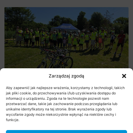
Rajd Rowerowy na rozpoczęcie lata
Zarządzaj zgodą
29 czerwca 2026
Aby zapewnić jak najlepsze wrażenia, korzystamy z technologii, takich
jak pliki cookie, do przechowywania i/lub uzyskiwania dostępu do
informacji o urządzeniu. Zgoda na te technologie pozwoli nam
przetwarzać dane, takie jak zachowanie podczas przeglądania lub
unikalne identyfikatory na tej stronie. Brak wyrażenia zgody lub
wycofanie zgody może niekorzystnie wpłynąć na niektóre cechy i
funkcje.