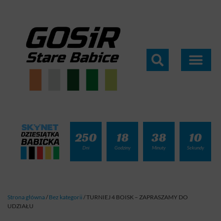
250
18
38
09
Dni
Godziny
Minuty
Sekundy
Strona główna
/
Bez kategorii
/
TURNIEJ 4 BOISK – ZAPRASZAMY DO
UDZIAŁU