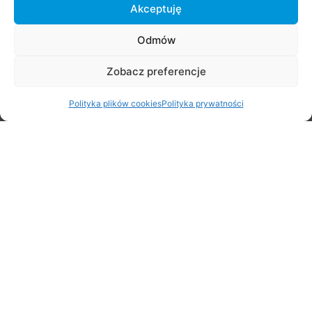
Akceptuję
Odmów
Stare Babice 3×3 Challenge 2026
Zobacz preferencje
29 czerwca 2026
Polityka plików cookies
Polityka prywatności
Rodzinny Rajd Rowerowy na Rozpoczęcie Lata – zapraszamy
20 czerwca!