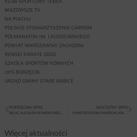
KLUB SPORTOWY TEBEK
MAZOWSZE TV
NA PIACHU
POLSKIE STOWARZYSZENIE CARROM
PÓŁMARATON IM. J.KUSOCIŃSKIEGO
POWIAT WARSZAWSKI ZACHODNI
RENSEI KARATE DOJO
SZKOŁA SPORTÓW KONNYCH
UKS BORZĘCIN
URZĄD GMINY STARE BABICE
POPRZEDNI WPIS
NASTĘPNY WPIS
RELACJA Z RAJDU ROWEROWEGO NA ZAKOŃCZENIE LATA
19 MISTRZOSTWA ŚWIATA W LATANIU RAJDOWYM
Więcej aktualności