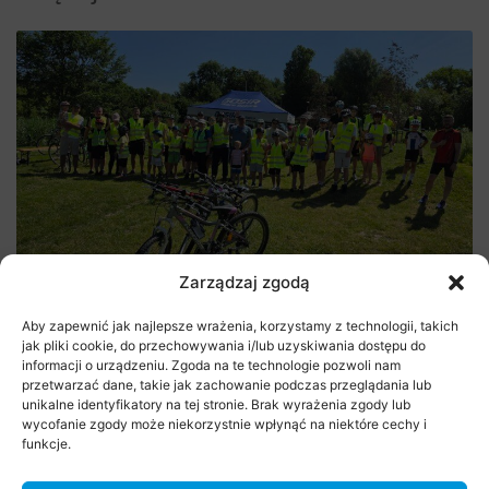
Rajd Rowerowy na rozpoczęcie lata
Zarządzaj zgodą
29 czerwca 2026
Aby zapewnić jak najlepsze wrażenia, korzystamy z technologii, takich
jak pliki cookie, do przechowywania i/lub uzyskiwania dostępu do
informacji o urządzeniu. Zgoda na te technologie pozwoli nam
przetwarzać dane, takie jak zachowanie podczas przeglądania lub
unikalne identyfikatory na tej stronie. Brak wyrażenia zgody lub
wycofanie zgody może niekorzystnie wpłynąć na niektóre cechy i
funkcje.