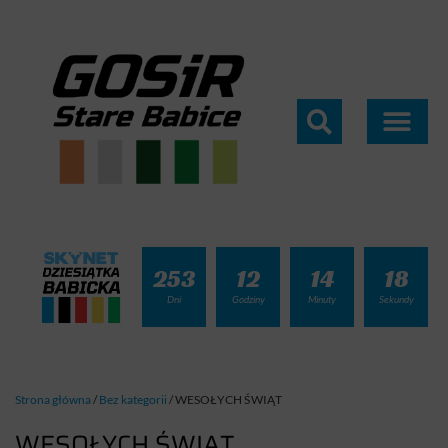
253
12
14
18
Dni
Godziny
Minuty
Sekundy
Strona główna
/
Bez kategorii
/
WESOŁYCH ŚWIĄT
WESOŁYCH ŚWIĄT