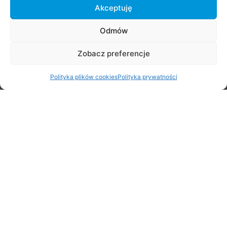
Akceptuję
Odmów
Zobacz preferencje
Stare Babice 3×3 Challenge 2026
29 czerwca 2026
Polityka plików cookies
Polityka prywatności
Rodzinny Rajd Rowerowy na Rozpoczęcie Lata – zapraszamy
20 czerwca!