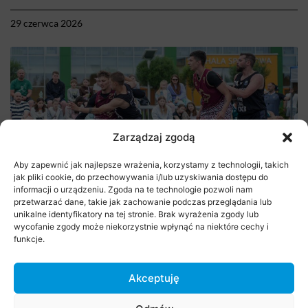
29 czerwca 2026
Zarządzaj zgodą
Aby zapewnić jak najlepsze wrażenia, korzystamy z technologii, takich
jak pliki cookie, do przechowywania i/lub uzyskiwania dostępu do
informacji o urządzeniu. Zgoda na te technologie pozwoli nam
Stare Babice 3×3 Challenge 2026
przetwarzać dane, takie jak zachowanie podczas przeglądania lub
unikalne identyfikatory na tej stronie. Brak wyrażenia zgody lub
wycofanie zgody może niekorzystnie wpłynąć na niektóre cechy i
29 czerwca 2026
funkcje.
Akceptuję