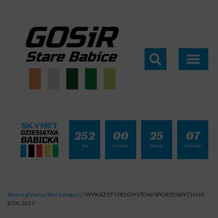
252
00
25
07
Dni
Godziny
Minuty
Sekundy
Strona główna
/
Bez kategorii
/
WYKAZ STYPENDYSTÓW SPORTOWYCH NA
ROK 2017