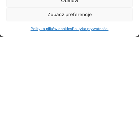
Odmów
Zobacz preferencje
Polityka plików cookies
Polityka prywatności
Rodzinny Rajd Rowerowy na Rozpoczęcie Lata – zapraszamy
20 czerwca!
5 czerwca 2026