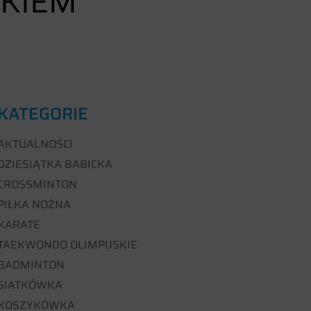
AKIEM
KATEGORIE
AKTUALNOŚCI
DZIESIĄTKA BABICKA
CROSSMINTON
PIŁKA NOŻNA
KARATE
TAEKWONDO OLIMPIJSKIE
BADMINTON
SIATKÓWKA
KOSZYKÓWKA