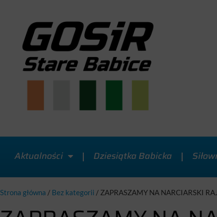
Aktualności
Dziesiątka Babicka
Siłow
Strona główna
/
Bez kategorii
/
ZAPRASZAMY NA NARCIARSKI R