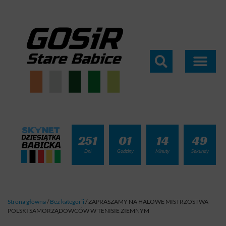
251
01
14
49
Dni
Godziny
Minuty
Sekundy
Strona główna
/
Bez kategorii
/
ZAPRASZAMY NA HALOWE MISTRZOSTWA
POLSKI SAMORZĄDOWCÓW W TENISIE ZIEMNYM