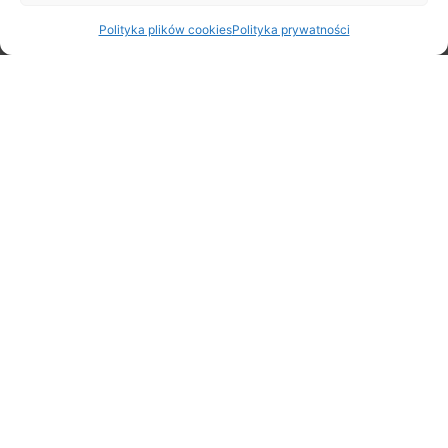
Polityka plików cookies
Polityka prywatności
Rodzinny Rajd Rowerowy na Rozpoczęcie Lata – zapraszamy
20 czerwca!
5 czerwca 2026