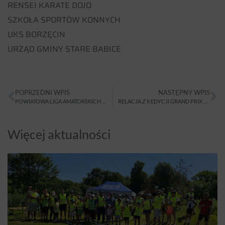
RENSEI KARATE DOJO
SZKOŁA SPORTÓW KONNYCH
UKS BORZĘCIN
URZĄD GMINY STARE BABICE
POPRZEDNI WPIS
NASTĘPNY WPIS
POWIATOWA LIGA AMATORSKICH SZÓSTEK PIŁKARSKICH – TERMINARZ, WYNIKI
RELACJA Z II EDYCJI GRAND PRIX MAZOWSZA U-9, U-11, U-13 W BADMINTONIE
Więcej aktualności