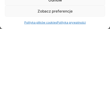
Odmów
Zobacz preferencje
Polityka plików cookies
Polityka prywatności
Rodzinny Rajd Rowerowy na Rozpoczęcie Lata – zapraszamy
20 czerwca!
5 czerwca 2026