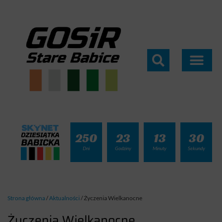
250
23
13
29
Dni
Godziny
Minuty
Sekundy
Strona główna
/
Aktualności
/
Życzenia Wielkanocne
Życzenia Wielkanocne