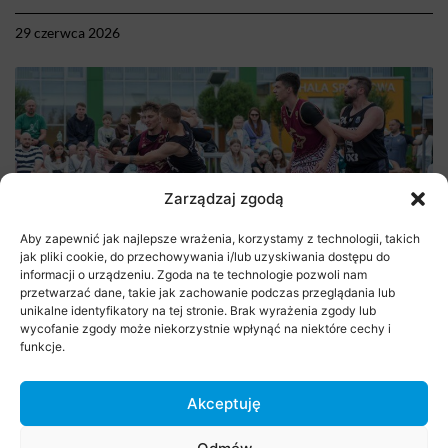
29 czerwca 2026
Zarządzaj zgodą
Aby zapewnić jak najlepsze wrażenia, korzystamy z technologii, takich
jak pliki cookie, do przechowywania i/lub uzyskiwania dostępu do
informacji o urządzeniu. Zgoda na te technologie pozwoli nam
Stare Babice 3×3 Challenge 2026
przetwarzać dane, takie jak zachowanie podczas przeglądania lub
unikalne identyfikatory na tej stronie. Brak wyrażenia zgody lub
wycofanie zgody może niekorzystnie wpłynąć na niektóre cechy i
29 czerwca 2026
funkcje.
Akceptuję