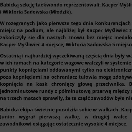
Babicką sekcję taekwondo reprezentowali: Kacper Myśliw
i Wiktoria Sadowska (Młodzik).
W rozegranych jako pierwsze tego dnia konkurencjach 
miejsc na podium, ale najbliżej był Kacper Myśliwiec
zakończyły się dla naszych znowu bez miejsc medal
Kacper Myśliwiec 4 miejsce, Wiktoria Sadowska 5 miejsce
Ostatnią i najbardziej wyczekiwaną częścią dnia były w
w ich ramach na kategorie wagowe walczyli w system
punkty kopnięciami oddawanymi tylko na elektroniczn
poza kopnięciami na ochraniacz tułowia mogą zdobyw
kopnięcia na kask chroniący głowę przeciwnika. 
jednominutowe rundy z półminutową przerwą między ni
na trzech matach sprawiły, że ta część zawodów była n
Babicka ekipa świetnie poradziła sobie w walkach. Kacp
Junior wygrał pierwszą walkę, w drugiej walce 
zawodnikowi osiągając ostatecznie wysokie 4 miejsce.