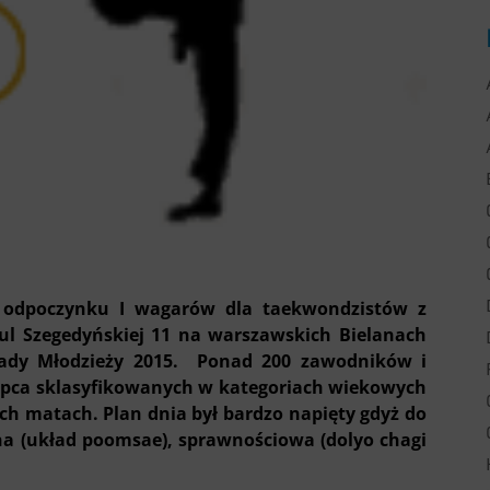
m odpoczynku I wagarów dla taekwondzistów z
 ul Szegedyńskiej 11 na warszawskich Bielanach
piady Młodzieży 2015. Ponad 200 zawodników i
rpca sklasyfikowanych w kategoriach wiekowych
ech matach. Plan dnia był bardzo napięty gdyż do
zna (układ poomsae), sprawnościowa (dolyo chagi