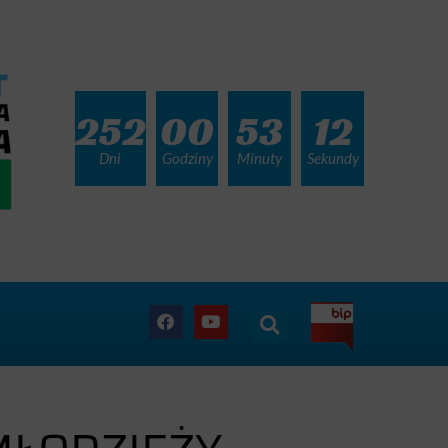
252
00
53
10
Dni
Godziny
Minuty
Sekundy