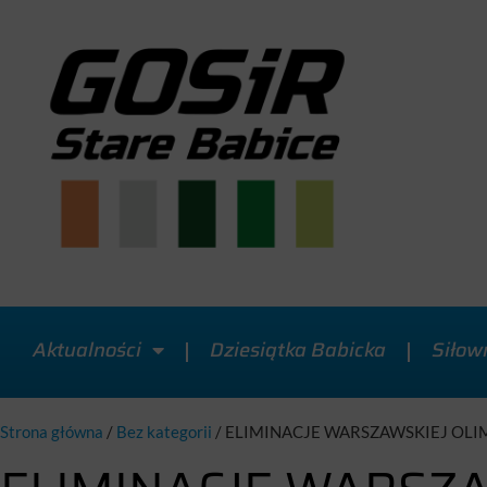
Aktualności
Dziesiątka Babicka
Siłow
Strona główna
/
Bez kategorii
/
ELIMINACJE WARSZAWSKIEJ OLI