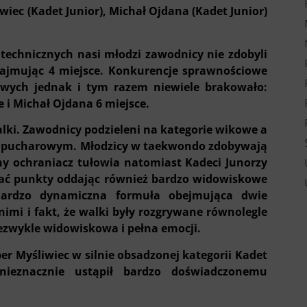
iec (Kadet Junior), Michał Ojdana (Kadet Junior)
technicznych nasi młodzi zawodnicy nie zdobyli
 zajmując 4 miejsce. Konkurencje sprawnościowe
owych jednak i tym razem niewiele brakowało:
 i Michał Ojdana 6 miejsce.
alki. Zawodnicy podzieleni na kategorie wikowe a
ie pucharowym. Młodzicy w taekwondo zdobywają
y ochraniacz tułowia natomiast Kadeci Junorzy
ać punkty oddając również bardzo widowiskowe
Bardzo dynamiczna formuła obejmująca dwie
mi i fakt, że walki były rozgrywane równolegle
iezwykle widowiskowa i pełna emocji.
er Myśliwiec w silnie obsadzonej kategorii Kadet
nieznacznie ustąpił bardzo doświadczonemu