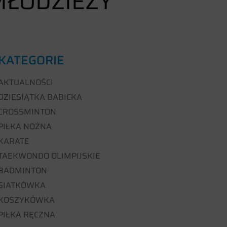
MŁODZIEŻY
KATEGORIE
AKTUALNOŚCI
DZIESIĄTKA BABICKA
CROSSMINTON
PIŁKA NOŻNA
KARATE
TAEKWONDO OLIMPIJSKIE
BADMINTON
SIATKÓWKA
KOSZYKÓWKA
PIŁKA RĘCZNA