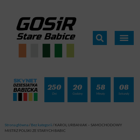
250
20
58
07
Dni
Godziny
Minuty
Sekundy
Strona główna
/
Bez kategorii
/
KAROL URBANIAK – SAMOCHODOWY
MISTRZ POLSKI ZE STARYCH BABIC