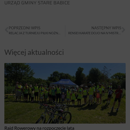
URZĄD GMINY STARE BABICE
POPRZEDNI WPIS
NASTĘPNY WPIS
RELACJA Z TURNIEJU PIŁKI NOŻNEJ DLA ROCZNIKA 2007
RENSEI KARATE DOJO NA IV MISTRZOSTWACH WARSZAWY KARATE SHOTOKAN
Więcej aktualności
Rajd Rowerowy na rozpoczęcie lata