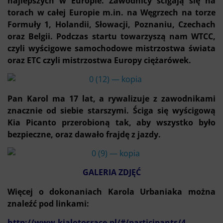
najlepszych w Europie. Zawodnicy ścigają się na
torach w całej Europie m.in. na Węgrzech na torze
Formuły 1, Holandii, Słowacji, Poznaniu, Czechach
oraz Belgii. Podczas startu towarzyszą nam WTCC,
czyli wyścigowe samochodowe mistrzostwa świata
oraz ETC czyli mistrzostwa Europy ciężarówek.
Pan Karol ma 17 lat, a rywalizuje z zawodnikami
znacznie od siebie starszymi. Ściga się wyścigową
Kia Picanto przerobioną tak, aby wszystko było
bezpieczne, oraz dawało frajdę z jazdy.
GALERIA ZDJĘĆ
Więcej o dokonaniach Karola Urbaniaka można
znaleźć pod linkami:
http://www.kialotosrace.pl/#/participants/4