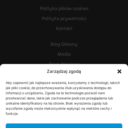
Polityka plików cookies
Polityka prywatności
Kontakt
Bieg Główny
Media
Biegi dziecięce
Zarządzaj zgodą
Nordic walking
Aby zapewnić jak najlepsze wrażenia, korzystamy z technologii, takich
Sponsorzy i Partnerzy
jak pliki cookie, do przechowywania i/lub uzyskiwania dostępu do
informacji o urządzeniu. Zgoda na te technologie pozwoli nam
przetwarzać dane, takie jak zachowanie podczas przeglądania lub
DZIESIĄTKA BABICKA
unikalne identyfikatory na tej stronie. Brak wyrażenia zgody lub
wycofanie zgody może niekorzystnie wpłynąć na niektóre cechy i
OBSERWUJ NAS
funkcje.