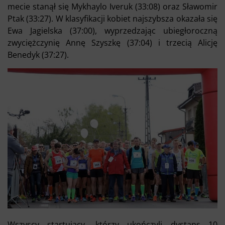
mecie stanął się Mykhaylo Iveruk (33:08) oraz Sławomir
Ptak (33:27). W klasyfikacji kobiet najszybsza okazała się
Ewa Jagielska (37:00), wyprzedzając ubiegłoroczną
zwyciężczynię Annę Szyszkę (37:04) i trzecią Alicję
Benedyk (37:27).
Wszyscy startujący, którzy ukończyli dystans 10