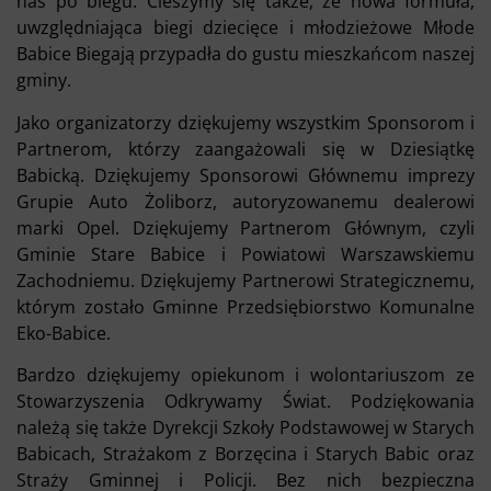
nas po biegu. Cieszymy się także, że nowa formuła,
uwzględniająca biegi dziecięce i młodzieżowe Młode
Babice Biegają przypadła do gustu mieszkańcom naszej
gminy.
Jako organizatorzy dziękujemy wszystkim Sponsorom i
Partnerom, którzy zaangażowali się w Dziesiątkę
Babicką. Dziękujemy Sponsorowi Głównemu imprezy
Grupie Auto Żoliborz, autoryzowanemu dealerowi
marki Opel. Dziękujemy Partnerom Głównym, czyli
Gminie Stare Babice i Powiatowi Warszawskiemu
Zachodniemu. Dziękujemy Partnerowi Strategicznemu,
którym zostało Gminne Przedsiębiorstwo Komunalne
Eko-Babice.
Bardzo dziękujemy opiekunom i wolontariuszom ze
Stowarzyszenia Odkrywamy Świat. Podziękowania
należą się także Dyrekcji Szkoły Podstawowej w Starych
Babicach, Strażakom z Borzęcina i Starych Babic oraz
Straży Gminnej i Policji. Bez nich bezpieczna