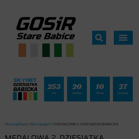
253
20
10
25
Dni
Godziny
Minuty
Sekundy
Strona główna
/
Bez kategorii
/
MEDALOWA 2. DZIESIĄTKA BABICKA
MEDALOWA 2. DZIESIĄTKA