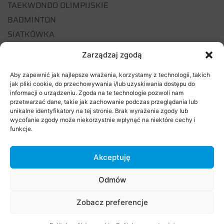
TAEKWONDO OLIMPIJSKIE
BADMINTON
SIATKÓWKA
KOSZYKÓWKA
Zarządzaj zgodą
PIŁKA RĘCZNA
Aby zapewnić jak najlepsze wrażenia, korzystamy z technologii, takich
jak pliki cookie, do przechowywania i/lub uzyskiwania dostępu do
PARTNERZY:
informacji o urządzeniu. Zgoda na te technologie pozwoli nam
przetwarzać dane, takie jak zachowanie podczas przeglądania lub
unikalne identyfikatory na tej stronie. Brak wyrażenia zgody lub
AKADEMIA JUDO KLUB SPORTOWY
wycofanie zgody może niekorzystnie wpłynąć na niektóre cechy i
AKROSFERA
funkcje.
ANOYA SQUASH
BIBLIOTEKA PUBLICZNA GMINY STARE BABICE
Akceptuję
CENTRUM MISJI AFRYKAŃSKICH
Odmów
CROSS TEAM STARE BABICE
CROSSMINTON POLSKA
Zobacz preferencje
DOM KULTURY STARE BABICE