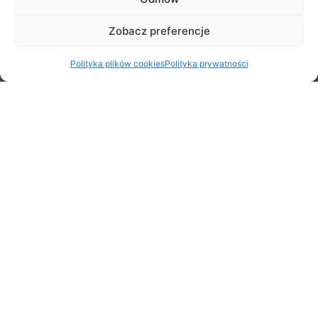
GKS NAPRZÓD STARE BABICE
GPK EKO-BABICE
Zobacz preferencje
KLUB SPORTOWY BLIZNE
Polityka plików cookies
Polityka prywatności
KLUB SPORTOWY TEBEK
MAZOWSZE TV
NA PIACHU
POLSKIE STOWARZYSZENIE CARROM
PÓŁMARATON IM. J.KUSOCIŃSKIEGO
POWIAT WARSZAWSKI ZACHODNI
RENSEI KARATE DOJO
SZKOŁA SPORTÓW KONNYCH
UKS BORZĘCIN
URZĄD GMINY STARE BABICE
POPRZEDNI WPIS
NASTĘPNY WPIS