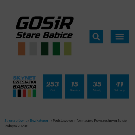
253
15
35
40
Dni
Godziny
Minuty
Sekundy
Strona główna
/
Bez kategorii
/
Podstawowe informacje o Powszechnym Spisie
Rolnym 2020r.