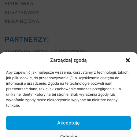
SIATKÓWKA
KOSZYKÓWKA
PIŁKA RĘCZNA
PARTNERZY:
AKADEMIA JUDO KLUB SPORTOWY
Zarządzaj zgodą
AKROSFERA
ANOYA SQUASH
Aby zapewnić jak najlepsze wrażenia, korzystamy z technologii, takich
BIBLIOTEKA PUBLICZNA GMINY STARE BABICE
jak pliki cookie, do przechowywania i/lub uzyskiwania dostępu do
informacji o urządzeniu. Zgoda na te technologie pozwoli nam
CENTRUM MISJI AFRYKAŃSKICH
przetwarzać dane, takie jak zachowanie podczas przeglądania lub
unikalne identyfikatory na tej stronie. Brak wyrażenia zgody lub
CROSS TEAM STARE BABICE
wycofanie zgody może niekorzystnie wpłynąć na niektóre cechy i
CROSSMINTON POLSKA
funkcje.
DOM KULTURY STARE BABICE
DZIESIĄTKA BABICKA
Akceptuję
FUNDACJA NA PRZEKÓR
Odmów