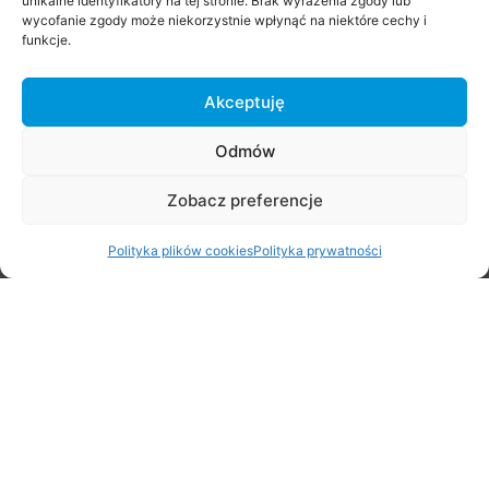
unikalne identyfikatory na tej stronie. Brak wyrażenia zgody lub
wycofanie zgody może niekorzystnie wpłynąć na niektóre cechy i
funkcje.
Rajd Rowerowy na rozpoczęcie lata
Akceptuję
29 czerwca 2026
Odmów
Zobacz preferencje
Polityka plików cookies
Polityka prywatności
Stare Babice 3×3 Challenge 2026
29 czerwca 2026