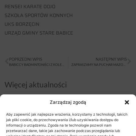
RENSEI KARATE DOJO
SZKOŁA SPORTÓW KONNYCH
UKS BORZĘCIN
URZĄD GMINY STARE BABICE
POPRZEDNI WPIS
NASTĘPNY WPIS
BABICCY BADMINTONIŚCI Z KOLEJNYMI MEDALAMI
ZAPRASZAMY NA PUCHAR MAZOWSZA W GIMNASTYCE ARTYSTYCZNEJ
Więcej aktualności
Zarządzaj zgodą
Aby zapewnić jak najlepsze wrażenia, korzystamy z technologii, takich
jak pliki cookie, do przechowywania i/lub uzyskiwania dostępu do
informacji o urządzeniu. Zgoda na te technologie pozwoli nam
przetwarzać dane, takie jak zachowanie podczas przeglądania lub