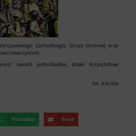
Warszawskiego Zachodniego, Straży Gminnej oraz
stwa rowerzystom.
ość swoich jednośladów, dzięki Krzysztofowi
fot. A.Królik
WhatsApp
Email