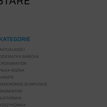
STARE
KATEGORIE
AKTUALNOŚCI
DZIESIĄTKA BABICKA
CROSSMINTON
PIŁKA NOŻNA
KARATE
TAEKWONDO OLIMPIJSKIE
BADMINTON
SIATKÓWKA
KOSZYKÓWKA