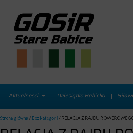
Aktualności
Dziesiątka Babicka
Siłow
Strona główna
/
Bez kategorii
/
RELACJA Z RAJDU ROWEROWEGO