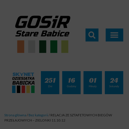
251
16
01
24
Dni
Godziny
Minuty
Sekundy
Strona główna
/
Bez kategorii
/
RELACJA ZE SZTAFETOWYCH BIEGÓW
PRZEŁAJOWYCH – ZIELONKI 11.10.12