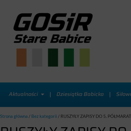
Aktualności
Dziesiątka Babicka
Siłow
Strona główna
/
Bez kategorii
/
RUSZYŁY ZAPISY DO 5. PÓŁMARAT