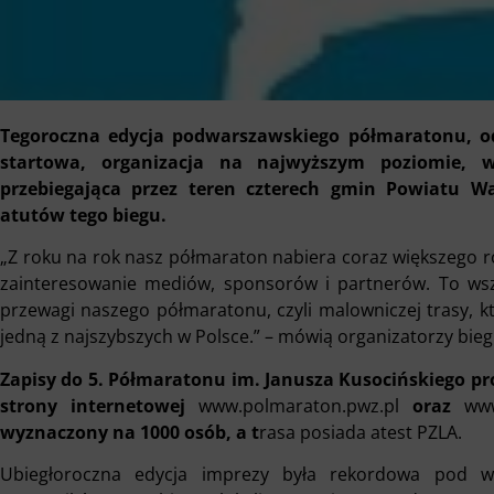
Tegoroczna edycja podwarszawskiego półmaratonu, odb
startowa, organizacja na najwyższym poziomie, 
przebiegająca przez teren czterech gmin Powiatu Wa
atutów tego biegu.
„Z roku na rok nasz półmaraton nabiera coraz większego r
zainteresowanie mediów, sponsorów i partnerów. To wsz
przewagi naszego półmaratonu, czyli malowniczej trasy, k
jedną z najszybszych w Polsce.” – mówią organizatorzy bieg
Zapisy do 5. Półmaratonu im. Janusza Kusocińskiego p
strony internetowej
www.polmaraton.pwz.pl
oraz
www
wyznaczony na 1000 osób, a t
rasa posiada atest PZLA.
Ubiegłoroczna edycja imprezy była rekordowa pod w