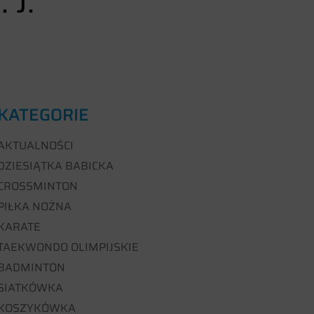
 J.
KATEGORIE
AKTUALNOŚCI
DZIESIĄTKA BABICKA
CROSSMINTON
PIŁKA NOŻNA
KARATE
TAEKWONDO OLIMPIJSKIE
BADMINTON
SIATKÓWKA
KOSZYKÓWKA