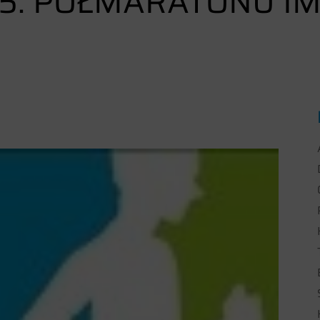
5. PÓŁMARATONU IM.