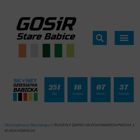
251
18
07
37
Dni
Godziny
Minuty
Sekundy
Strona główna
/
Bez kategorii
/
RUSZYŁY ZAPISY NA PÓŁMARATON PWZ IM. J.
KUSOCIŃSKIEGO