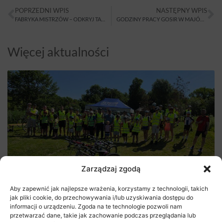
POPRZEDNI WPIS
NASTĘPNY WPIS
FABRYKA MISTRZÓW – ODKRYJ TALENT SWOJEGO DZIECKA
GODZINY PRACY GOSIR W MAJÓWKĘ
Więcej aktualności
Zarządzaj zgodą
Rajd Rowerowy na rozpoczęcie lata
Aby zapewnić jak najlepsze wrażenia, korzystamy z technologii, takich
jak pliki cookie, do przechowywania i/lub uzyskiwania dostępu do
29 czerwca 2026
informacji o urządzeniu. Zgoda na te technologie pozwoli nam
przetwarzać dane, takie jak zachowanie podczas przeglądania lub