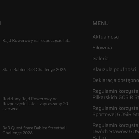
I
MENU
Aktualności
Rajd Rowerowy na rozpoczęcie lata
Siłownia
Galeria
Klauzula poufności
Stare Babice 3×3 Challenge 2026
Deklaracja dostępno
Regulamin korzystan
Piłkarskich GOSiR S
Rodzinny Rajd Rowerowy na
Rozpoczęcie Lata – zapraszamy 20
Regulamin korzystan
czerwca!
Sportowej GOSiR St
Regulamin korzysta
3×3 Quest Stare Babice Streetball
Dwóch Stawów GOSi
Challenge 2026
Babice