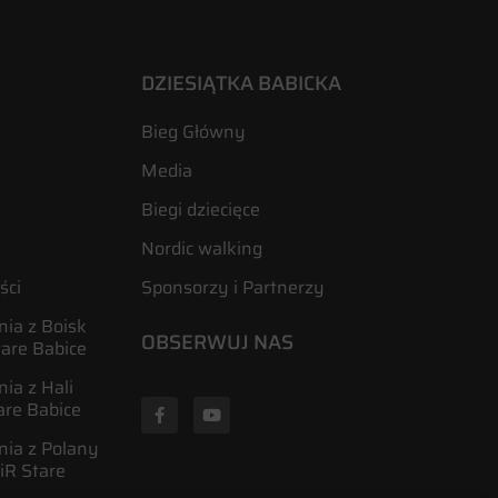
DZIESIĄTKA BABICKA
Bieg Główny
Media
Biegi dziecięce
Nordic walking
ści
Sponsorzy i Partnerzy
ia z Boisk
OBSERWUJ NAS
tare Babice
ia z Hali
are Babice
nia z Polany
R Stare