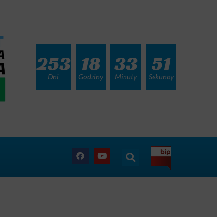
253
18
33
50
Dni
Godziny
Minuty
Sekundy