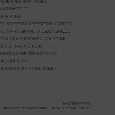
KLUB SPORTOWY TEBEK
MAZOWSZE TV
NA PIACHU
POLSKIE STOWARZYSZENIE CARROM
PÓŁMARATON IM. J.KUSOCIŃSKIEGO
POWIAT WARSZAWSKI ZACHODNI
RENSEI KARATE DOJO
SZKOŁA SPORTÓW KONNYCH
UKS BORZĘCIN
URZĄD GMINY STARE BABICE
NASTĘPNY WPIS
ZAPRASZAMY NA OTWARTY TURNIEJ TAEKWONDO OLIMPIJSKIEGO