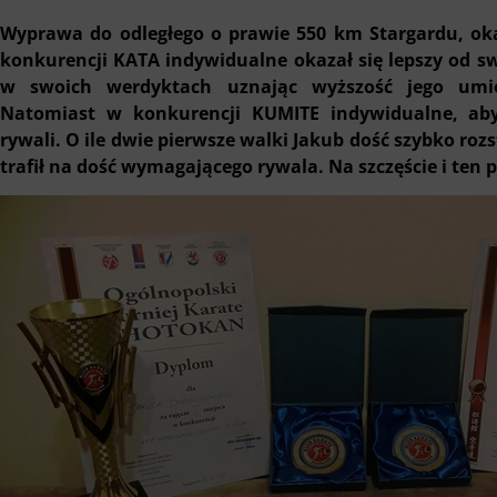
Wyprawa do odległego o prawie 550 km Stargardu, oka
konkurencji KATA indywidualne okazał się lepszy od sw
w swoich werdyktach uznając wyższość jego umie
Natomiast w konkurencji KUMITE indywidualne, aby
rywali. O ile dwie pierwsze walki Jakub dość szybko roz
trafił na dość wymagającego rywala. Na szczęście i ten