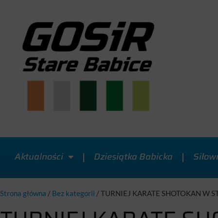
Aktualności
Dziesiątka Babicka
Siłow
Strona główna
/
Bez kategorii
/
TURNIEJ KARATE SHOTOKAN W S