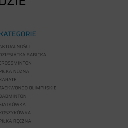
DZIE
KATEGORIE
AKTUALNOŚCI
DZIESIĄTKA BABICKA
CROSSMINTON
PIŁKA NOŻNA
KARATE
TAEKWONDO OLIMPIJSKIE
BADMINTON
SIATKÓWKA
KOSZYKÓWKA
PIŁKA RĘCZNA