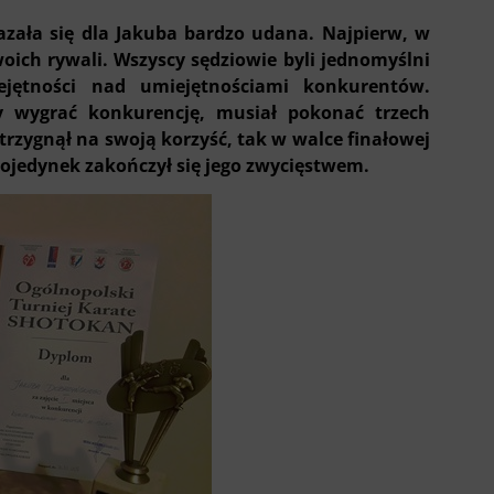
zała się dla Jakuba bardzo udana. Najpierw, w
oich rywali. Wszyscy sędziowie byli jednomyślni
jętności nad umiejętnościami konkurentów.
 wygrać konkurencję, musiał pokonać trzech
strzygnął na swoją korzyść, tak w walce finałowej
 pojedynek zakończył się jego zwycięstwem.