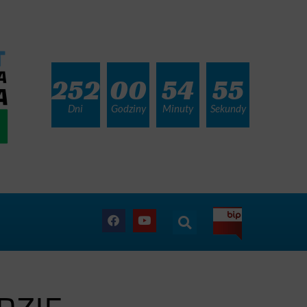
252
00
54
54
Dni
Godziny
Minuty
Sekundy