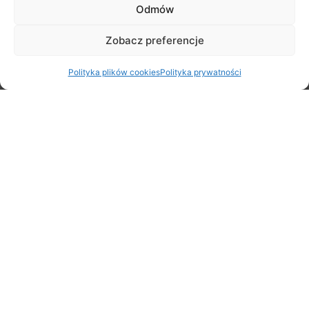
Odmów
Stare Babice 3×3 Challenge 2026
Zobacz preferencje
29 czerwca 2026
Polityka plików cookies
Polityka prywatności
Rodzinny Rajd Rowerowy na Rozpoczęcie Lata – zapraszamy
20 czerwca!
5 czerwca 2026