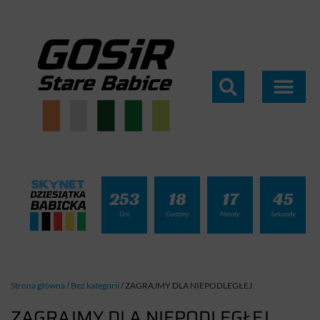
253
18
17
44
Dni
Godziny
Minuty
Sekundy
Strona główna
/
Bez kategorii
/
ZAGRAJMY DLA NIEPODLEGŁEJ
ZAGRAJMY DLA NIEPODLEGŁEJ