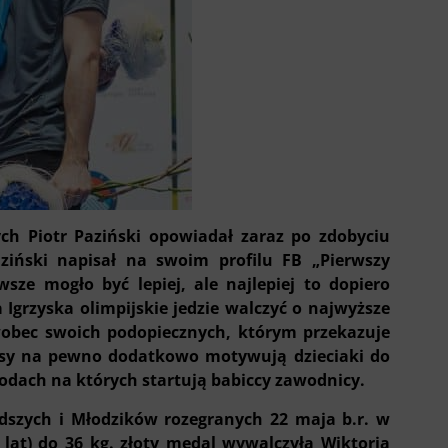
ych Piotr Paziński opowiadał zaraz po zdobyciu
aziński napisał na swoim profilu FB „Pierwszy
wsze mogło być lepiej, ale najlepiej to dopiero
 Igrzyska olimpijskie jedzie walczyć o najwyższe
 wobec swoich podopiecznych, którym przekazuje
cesy na pewno dodatkowo motywują dzieciaki do
wodach na których startują babiccy zawodnicy.
szych i Młodzików rozegranych 22 maja b.r. w
1 lat) do 36 kg. złoty medal wywalczyła Wiktoria