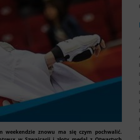
im weekendzie znowu ma się czym pochwalić.
reux w Szwajcarii i złoty medal z Otwartych