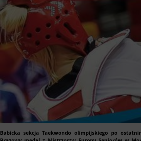
Babicka sekcja Taekwondo olimpijskiego po ostatn
Brązowy medal z Mistrzostw Europy Seniorów w Mont