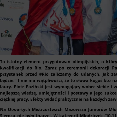
To istotny element przygotowań olimpijskich, o któr
kwalifikacji do Rio. Zaraz po ceremonii dekoracji P
przystanek przed ‪#‎Rio zaliczamy do udanych. Jak za
będzie.” I nie ma wątpliwości, że to słowa kogoś kto na
laury.
Piotr Paziński jest wymagający wobec siebie i
najlepszą wiedzę, umiejętności i postawy a jego suk
ciężkiej pracy. Efekty widać praktycznie na każdych za
Na Otwartych Mistrzostwach Mazowsza Juniorów Młod
Sierpcu nie było inaczej. W kategorii Młodziczek (10-1