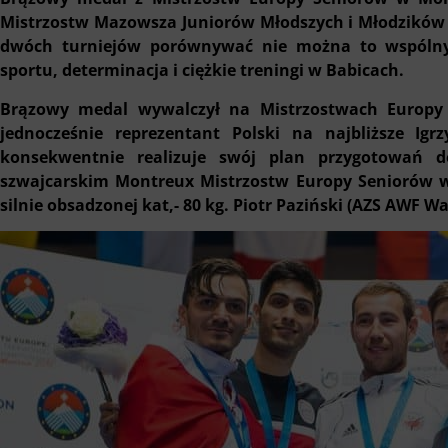
Mistrzostw Mazowsza Juniorów Młodszych i Młodzików w
dwóch turniejów porównywać nie można to wspóln
sportu, determinacja i ciężkie treningi w Babicach.
Brązowy medal wywalczył na Mistrzostwach Europy wy
jednocześnie reprezentant Polski na najbliższe Igrz
konsekwentnie realizuje swój plan przygotowań d
szwajcarskim Montreux Mistrzostw Europy Seniorów 
silnie obsadzonej kat,- 80 kg. Piotr Paziński (AZS AWF