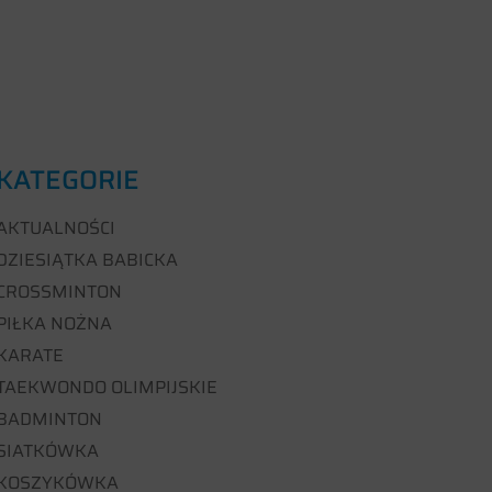
KATEGORIE
AKTUALNOŚCI
DZIESIĄTKA BABICKA
CROSSMINTON
PIŁKA NOŻNA
KARATE
TAEKWONDO OLIMPIJSKIE
BADMINTON
SIATKÓWKA
KOSZYKÓWKA