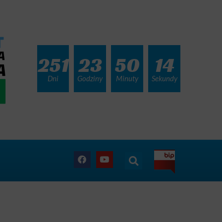
251
23
50
12
Dni
Godziny
Minuty
Sekundy