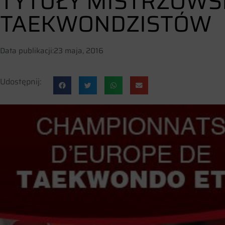
TYTUŁY MISTRZOWSK
TAEKWONDZISTÓW
Data publikacji:
23 maja, 2016
Udostępnij: