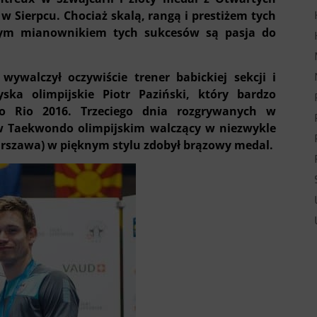
 Sierpcu. Chociaż skalą, rangą i prestiżem tych
ym mianownikiem tych sukcesów są pasja do
walczył oczywiście trener babickiej sekcji i
yska olimpijskie Piotr Paziński, który bardzo
o Rio 2016. Trzeciego dnia rozgrywanych w
w Taekwondo olimpijskim walczący w niezwykle
 Warszawa) w pięknym stylu zdobył brązowy medal.