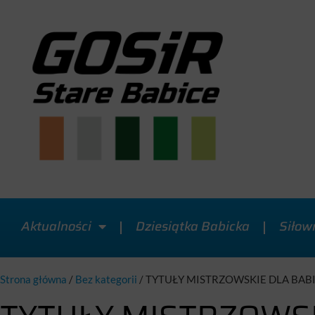
Aktualności
Dziesiątka Babicka
Siłow
Strona główna
/
Bez kategorii
/
TYTUŁY MISTRZOWSKIE DLA BA