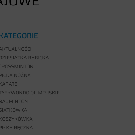
AJOWE
KATEGORIE
AKTUALNOŚCI
DZIESIĄTKA BABICKA
CROSSMINTON
PIŁKA NOŻNA
KARATE
TAEKWONDO OLIMPIJSKIE
BADMINTON
SIATKÓWKA
KOSZYKÓWKA
PIŁKA RĘCZNA