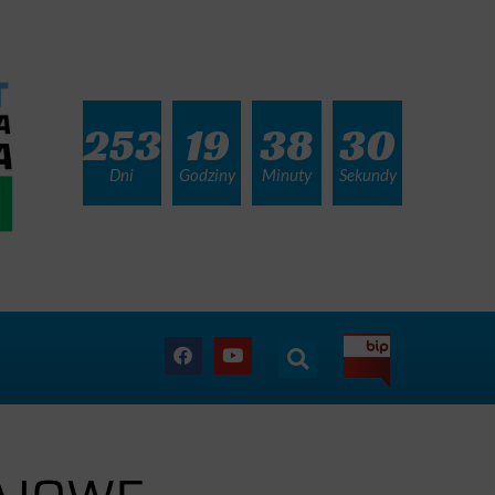
253
19
38
28
Dni
Godziny
Minuty
Sekundy