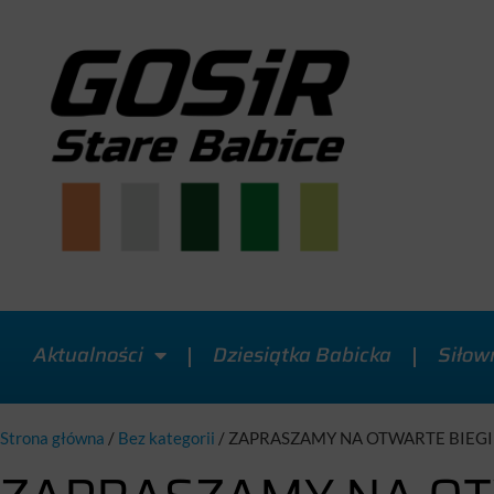
Aktualności
Dziesiątka Babicka
Siłow
Strona główna
/
Bez kategorii
/
ZAPRASZAMY NA OTWARTE BIEG