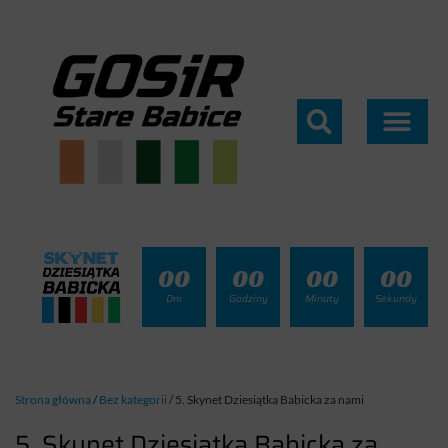
00
00
00
00
Dni
Godziny
Minuty
Sekundy
Strona główna
/
Bez kategorii
/
5. Skynet Dziesiątka Babicka za nami
5. Skynet Dziesiątka Babicka za