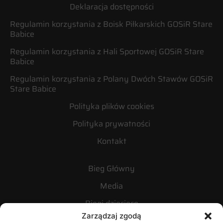
Deklaracja dostępności
Regulamin korzystania z Boisk Piłkarskich GOSiR Stare
Babice
Regulamin korzystania z Hali Sportowej GOSiR Stare
Babice
Regulamin korzystania z Polany Dwóch Stawów GOSiR
Stare Babice
Polityka plików cookies
Polityka prywatności
Kontakt
Bieg Główny
Media
Biegi dziecięce
Zarządzaj zgodą
Nordic walking