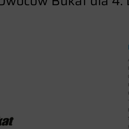
woców Bukat dla 4. D