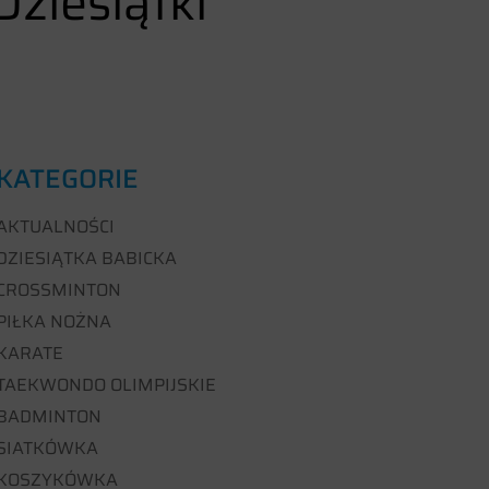
ziesiątki
KATEGORIE
AKTUALNOŚCI
DZIESIĄTKA BABICKA
CROSSMINTON
PIŁKA NOŻNA
KARATE
TAEKWONDO OLIMPIJSKIE
BADMINTON
SIATKÓWKA
KOSZYKÓWKA