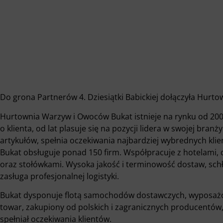
Do grona Partnerów 4. Dziesiątki Babickiej dołączyła Hurt
Hurtownia Warzyw i Owoców Bukat istnieje na rynku od 2003
o klienta, od lat plasuje się na pozycji lidera w swojej bra
artykułów, spełnia oczekiwania najbardziej wybrednych klien
Bukat obsługuje ponad 150 firm. Współpracuje z hotelami, 
oraz stołówkami. Wysoka jakość i terminowość dostaw, sch
zasługa profesjonalnej logistyki.
Bukat dysponuje flotą samochodów dostawczych, wyposażon
towar, zakupiony od polskich i zagranicznych producentów,
spełniał oczekiwania klientów.