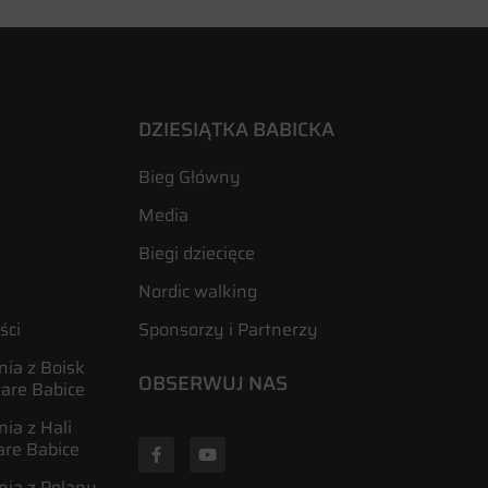
DZIESIĄTKA BABICKA
Bieg Główny
Media
Biegi dziecięce
Nordic walking
ści
Sponsorzy i Partnerzy
ia z Boisk
OBSERWUJ NAS
tare Babice
ia z Hali
are Babice
nia z Polany