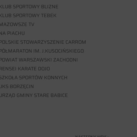
KLUB SPORTOWY BLIZNE
KLUB SPORTOWY TEBEK
MAZOWSZE TV
NA PIACHU
POLSKIE STOWARZYSZENIE CARROM
PÓŁMARATON IM. J.KUSOCIŃSKIEGO
POWIAT WARSZAWSKI ZACHODNI
RENSEI KARATE DOJO
SZKOŁA SPORTÓW KONNYCH
UKS BORZĘCIN
URZĄD GMINY STARE BABICE
NASTĘPNY WPIS