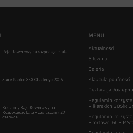
I
MENU
Aktualności
Rajd Rowerowy na rozpoczęcie lata
Siłownia
Galeria
Klauzula poufności
Stare Babice 3×3 Challenge 2026
Deklaracja dostępno
Regulamin korzystan
Piłkarskich GOSiR S
Rodzinny Rajd Rowerowy na
Rozpoczęcie Lata – zapraszamy 20
Regulamin korzystan
czerwca!
Sportowej GOSiR St
Regulamin korzysta