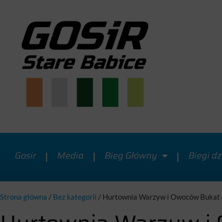
Gosir
Media
Bieg Główny
Biegi dz
Strona główna
/
Bez kategorii
/
Hurtownia Warzyw i Owoców Bukat dl