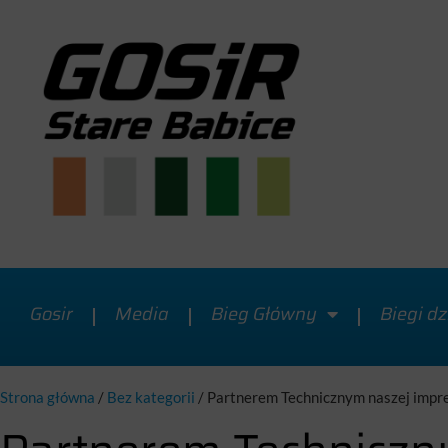
Gosir
Media
Bieg Główny
Biegi dz
Strona główna
/
Bez kategorii
/
Partnerem Technicznym naszej impr