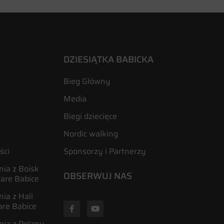
DZIESIĄTKA BABICKA
Bieg Główny
Media
Biegi dziecięce
Nordic walking
ści
Sponsorzy i Partnerzy
ia z Boisk
OBSERWUJ NAS
tare Babice
ia z Hali
are Babice
nia z Polany