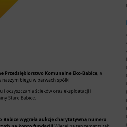
e Przedsiębiorstwo Komunalne Eko-Babice
, a
w naszym biegu w barwach spółki.
 i oczyszczania ścieków oraz eksploatacji i
iny Stare Babice.
o-Babice wygrała aukcję charytatywną numeru
tych na konto fundacji!
Więcej na ten temat tutaj: