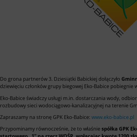
Do grona partnerów 3. Dziesiątki Babickiej dołączyło
Gminn
dziewięciu członków grupy biegowej Eko-Babice pobiegnie 
Eko-Babice świadczy usługi m.in. dostarczania wody, odbioru
rozbudowy sieci wodociągowo-kanalizacyjnej na terenie Gm
Zapraszamy na stronę GPK Eko-Babice:
www.eko-babice.pl
Przypominamy równocześnie, że to właśnie
spółka GPK Ek
startowego „1” na rzecz WOŚP, wpłacając kwotę 1200 zło