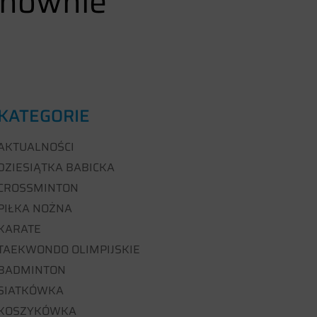
onownie
KATEGORIE
AKTUALNOŚCI
DZIESIĄTKA BABICKA
CROSSMINTON
PIŁKA NOŻNA
KARATE
TAEKWONDO OLIMPIJSKIE
BADMINTON
SIATKÓWKA
KOSZYKÓWKA