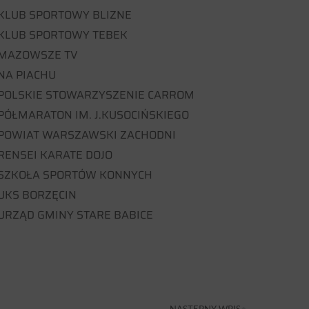
KLUB SPORTOWY BLIZNE
KLUB SPORTOWY TEBEK
MAZOWSZE TV
NA PIACHU
POLSKIE STOWARZYSZENIE CARROM
PÓŁMARATON IM. J.KUSOCIŃSKIEGO
POWIAT WARSZAWSKI ZACHODNI
RENSEI KARATE DOJO
SZKOŁA SPORTÓW KONNYCH
UKS BORZĘCIN
URZĄD GMINY STARE BABICE
NASTĘPNY WPIS