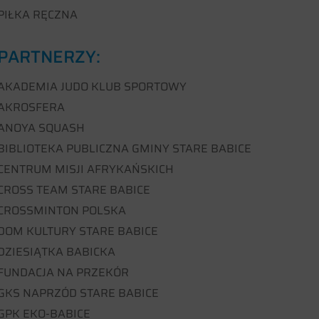
PIŁKA RĘCZNA
PARTNERZY:
AKADEMIA JUDO KLUB SPORTOWY
AKROSFERA
ANOYA SQUASH
BIBLIOTEKA PUBLICZNA GMINY STARE BABICE
CENTRUM MISJI AFRYKAŃSKICH
CROSS TEAM STARE BABICE
CROSSMINTON POLSKA
DOM KULTURY STARE BABICE
DZIESIĄTKA BABICKA
FUNDACJA NA PRZEKÓR
GKS NAPRZÓD STARE BABICE
GPK EKO-BABICE