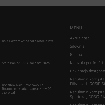
I
MENU
Aktualności
Rajd Rowerowy na rozpoczęcie lata
Siłownia
Galeria
Klauzula poufności
Stare Babice 3×3 Challenge 2026
Deklaracja dostępno
Regulamin korzystan
Piłkarskich GOSiR S
Rodzinny Rajd Rowerowy na
Rozpoczęcie Lata – zapraszamy 20
Regulamin korzystan
czerwca!
Sportowej GOSiR St
Regulamin korzysta