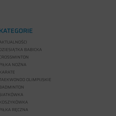
KATEGORIE
AKTUALNOŚCI
DZIESIĄTKA BABICKA
CROSSMINTON
PIŁKA NOŻNA
KARATE
TAEKWONDO OLIMPIJSKIE
BADMINTON
SIATKÓWKA
KOSZYKÓWKA
PIŁKA RĘCZNA