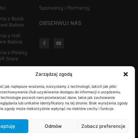
ści
Sponsorzy i Partnerzy
ia z Boisk
OBSERWUJ NAS
tare Babice
ia z Hali
are Babice
nia z Polany
R Stare
Zarządzaj zgodą
ies
i
 jak najlepsze wrażenia, korzystamy z technologii, takich jak pliki
przechowywania i/lub uzyskiwania dostępu do informacji o urządzeniu.
 technologie pozwoli nam przetwarzać dane, takie jak zachowanie
eglądania lub unikalne identyfikatory na tej stronie. Brak wyrażenia zgody
ie zgody może niekorzystnie wpłynąć na niektóre cechy i funkcje.
eptuję
Odmów
Zobacz preferencje