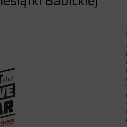
iesiątki Babickiej