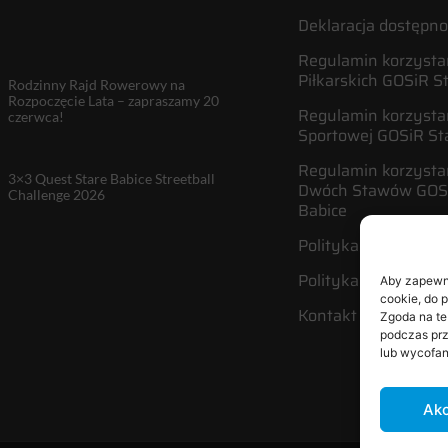
Deklaracja dostępno
Regulamin korzystan
Piłkarskich GOSiR S
Rodzinny Rajd Rowerowy na
Rozpoczęcie Lata – zapraszamy 20
Regulamin korzystan
czerwca!
Sportowej GOSiR St
Regulamin korzysta
3×3 Quest Stare Babice Streetball
Dwóch Stawów GOSi
Challenge 2026
Babice
Polityka plików cook
Polityka prywatnośc
Aby zapewnić
cookie, do 
Kontakt
Zgoda na te
podczas prz
lub wycofan
Akc