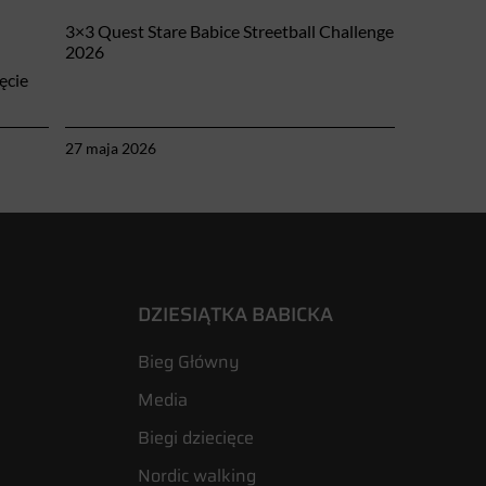
3×3 Quest Stare Babice Streetball Challenge
2026
ęcie
27 maja 2026
DZIESIĄTKA BABICKA
Bieg Główny
Media
Biegi dziecięce
Nordic walking