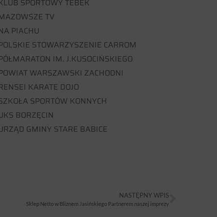
KLUB SPORTOWY TEBEK
MAZOWSZE TV
NA PIACHU
POLSKIE STOWARZYSZENIE CARROM
PÓŁMARATON IM. J.KUSOCIŃSKIEGO
POWIAT WARSZAWSKI ZACHODNI
RENSEI KARATE DOJO
SZKOŁA SPORTÓW KONNYCH
UKS BORZĘCIN
URZĄD GMINY STARE BABICE
NASTĘPNY WPIS
Sklep Netto w Bliznem Jasińskiego Partnerem naszej imprezy