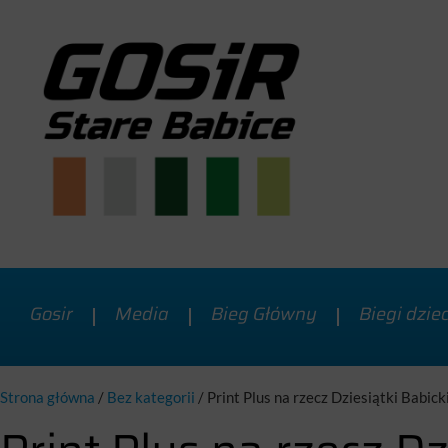
Gosir
Media
Bieg Główny
Biegi dzie
Strona główna
/
Bez kategorii
/
Print Plus na rzecz Dziesiątki Babick