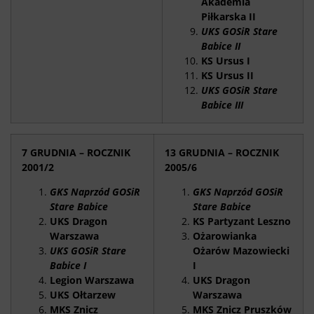
Akademia
Piłkarska II
UKS GOSiR Stare
Babice II
KS Ursus I
KS Ursus II
UKS GOSiR Stare
Babice III
7 GRUDNIA – ROCZNIK
13 GRUDNIA – ROCZNIK
2001/2
2005/6
GKS Naprzód GOSiR
GKS Naprzód GOSiR
Stare Babice
Stare Babice
UKS Dragon
KS Partyzant Leszno
Warszawa
Ożarowianka
UKS GOSiR Stare
Ożarów Mazowiecki
Babice I
I
Legion Warszawa
UKS Dragon
UKS Ołtarzew
Warszawa
MKS Znicz
MKS Znicz Pruszków