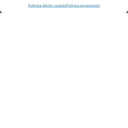
Polityka plików cookies
Polityka prywatności
Udostępnij:
Facebook
Twitter
WhatsApp
Email
KATEGORIE
AKTUALNOŚCI
DZIESIĄTKA BABICKA
CROSSMINTON
PIŁKA NOŻNA