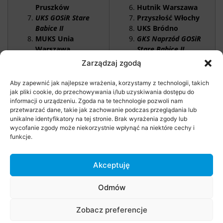
Pruszków
Hutnik Warszawa
UKS GOSiR Stare
Przyszłość Włochy
Babice II
UKS Bródno
MUKS Unia
GKS Naprzód GOSiR
Warszawa
Stare Babice II
GKS Świt
Ożarowianka
Zarządzaj zgodą
Warszawa
Ożarów Mazowiecki
Gimnazjum 55
II
Aby zapewnić jak najlepsze wrażenia, korzystamy z technologii, takich
jak pliki cookie, do przechowywania i/lub uzyskiwania dostępu do
informacji o urządzeniu. Zgoda na te technologie pozwoli nam
przetwarzać dane, takie jak zachowanie podczas przeglądania lub
14 GRUDNIA – ROCZNIK 2003/4
unikalne identyfikatory na tej stronie. Brak wyrażenia zgody lub
wycofanie zgody może niekorzystnie wpłynąć na niektóre cechy i
GKS Naprzód GOSiR Stare Babice
funkcje.
Football Talents
KS Raszyn
Piast Piastów
Akceptuję
GKS Świt Warszawa II
Junak Warszawa
Odmów
GKS Świt Warszawa I
Zobacz preferencje
Zdjęcia: Kamil Malinowski