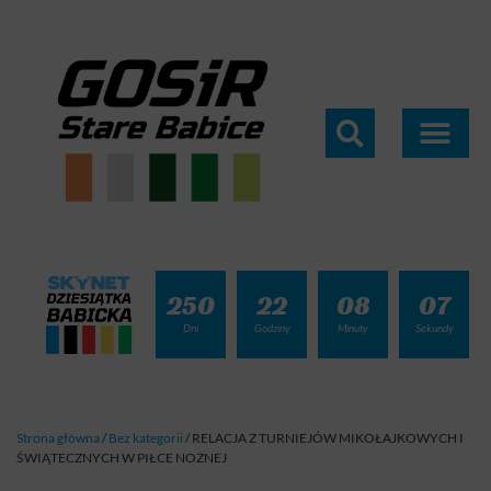
250
22
08
05
Dni
Godziny
Minuty
Sekundy
Strona główna
/
Bez kategorii
/
RELACJA Z TURNIEJÓW MIKOŁAJKOWYCH I
ŚWIĄTECZNYCH W PIŁCE NOŻNEJ