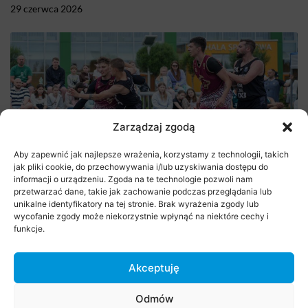
29 czerwca 2026
Zarządzaj zgodą
Aby zapewnić jak najlepsze wrażenia, korzystamy z technologii, takich
jak pliki cookie, do przechowywania i/lub uzyskiwania dostępu do
informacji o urządzeniu. Zgoda na te technologie pozwoli nam
Stare Babice 3×3 Challenge 2026
przetwarzać dane, takie jak zachowanie podczas przeglądania lub
unikalne identyfikatory na tej stronie. Brak wyrażenia zgody lub
29 czerwca 2026
wycofanie zgody może niekorzystnie wpłynąć na niektóre cechy i
funkcje.
Akceptuję
Odmów