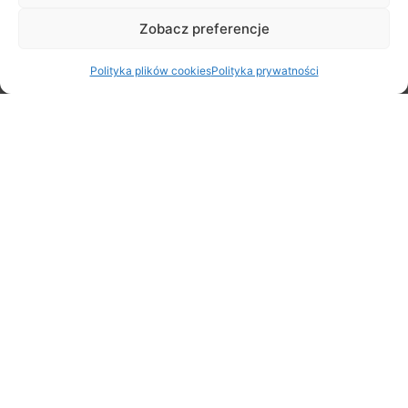
Zobacz preferencje
Polityka plików cookies
Polityka prywatności
Rodzinny Rajd Rowerowy na Rozpoczęcie Lata – zapraszamy
20 czerwca!
5 czerwca 2026
3×3 Quest Stare Babice Streetball Challenge 2026