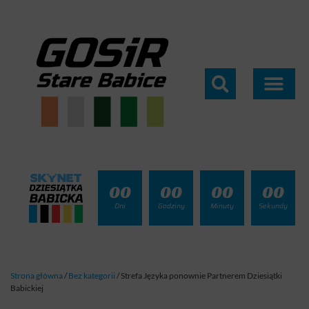
00
00
00
00
Dni
Godziny
Minuty
Sekundy
Strona główna
/
Bez kategorii
/
Strefa Języka ponownie Partnerem Dziesiątki
Babickiej